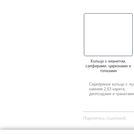
Кольцо с кианитом,
сапфирами, цирконами и
топазами
Серебряное кольцо с л
камнем 2,63 карата,
диопсидами и гранатам
Поделитесь ссылочкой: