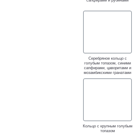
сапфирами и рубинами
Серебряное кольцо c
голубым топазом, синими
сапфирами, цаворитами и
мозамбикскими гранатами
Кольцо c крупным голубым
топазом