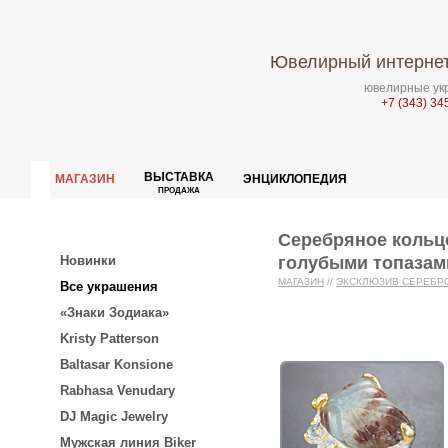
Ювелирный интернет
ювелирные укр
+7 (343) 34
ВЫСТАВКА
МАГАЗИН
ЭНЦИКЛОПЕДИЯ
ПРОДАЖА
Серебряное кольц
голубыми топазам
Новинки
МАГАЗИН
//
ЭКСКЛЮЗИВ СЕРЕБР
Все украшения
«Знаки Зодиака»
Kristy Patterson
Baltasar Konsione
Rabhasa Venudary
DJ Magic Jewelry
Мужская линия Biker