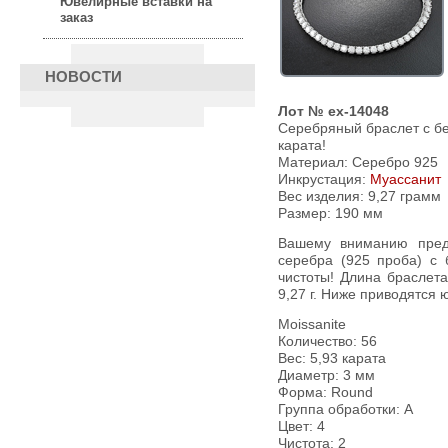
Ювелирные вставки на
заказ
НОВОСТИ
Лот № ex-14048
Серебряный браслет с б
карата!
Материал: Серебро 925
Инкрустация:
Муассанит
Вес изделия:
9,27 грамм
Размер: 190 мм
Вашему вниманию предлагается браслет из стерлингового
серебра (925 проба) с
чистоты! Длина браслет
9,27 г. Ниже приводятся 
Moissanite
Количество: 56
Вес: 5,93 карата
Диаметр: 3 мм
Форма: Round
Группа обработки: А
Цвет: 4
Чистота: 2