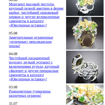
Морганит высокой чистоты,
крупный резной аметрин в форме
рыбки, чистейший оранжевый
циркон и другие великолепные
самоцветы в каталоге
«Ювелирные вставки»!
05.08
Замечательные ограненные
«огненные» мексиканские
опалы!
04.08
Чистейший насыщенный
родолит, редкий зултанит с
включениями рутила, крупный
сфалерит и другие прекрасные
самоцветы в каталоге
«Ювелирные вставки»!
03.08
Разноцветные турмалины
различных огранок!
31.07