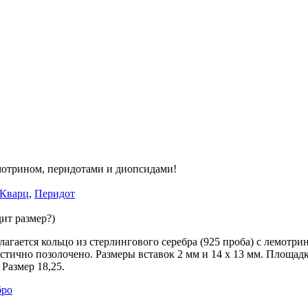
мотрином, перидотами и диопсидами!
Кварц
,
Перидот
ит размер?)
гается кольцо из стерлингового серебра (925 проба) c лемотри
стично позолочено. Размеры вставок 2 мм и 14 х 13 мм. Площадк
 Размер 18,25.
бро