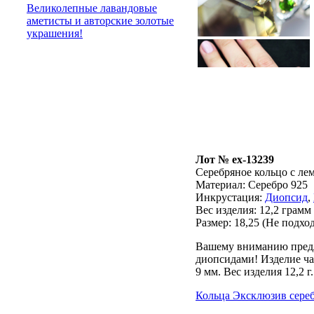
Великолепные лавандовые
аметисты и авторские золотые
украшения!
Лот № ex-13239
Серебряное кольцо с ле
Материал: Серебро 925
Инкрустация:
Диопсид
,
Вес изделия:
12,2 грамм
Размер: 18,25
(Не подход
Вашему вниманию предла
диопсидами! Изделие ча
9 мм. Вес изделия 12,2 г.
Кольца Эксклюзив сере