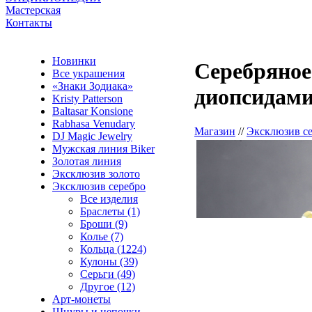
Мастерская
Контакты
Новинки
Серебряное
Все украшения
«Знаки Зодиака»
диопсидами
Kristy Patterson
Baltasar Konsione
Rabhasa Venudary
Магазин
//
Эксклюзив с
DJ Magic Jewelry
Мужская линия Biker
Золотая линия
Эксклюзив золото
Эксклюзив серебро
Все изделия
Браслеты (1)
Броши (9)
Колье (7)
Кольца (1224)
Кулоны (39)
Серьги (49)
Другое (12)
Арт-монеты
Шнуры и цепочки