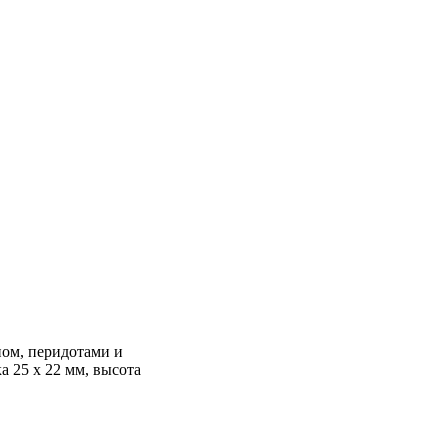
ном, перидотами и
а 25 х 22 мм, высота