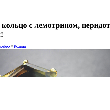
 кольцо с лемотрином, перидо
!
еребро
//
Кольца