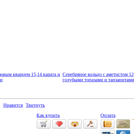
зовым кварцем 15,14 карата и
Серебряное кольцо с аметистом 12,
ми
голубыми топазами и танзанитам
Нравится
Твитнуть
Как купить
Оплата