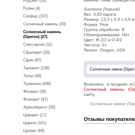
камень! Ниже приводятся
Родонит (18)
Рубин (4)
Sunstone (Natural)
Вес: 4,83 карата
Сапфир (107)
Размер: 13,3 х 9,4 х 4,9 
Солнечный камень (20)
Форма: Pear
Группа обработки: В
Солнечный камень
Облагораживание: Нет
(Орегон) (27)
Цвет: Ж.2/2 и О.4/2
Спессартин (11)
Чистота: 5+
Регион: Oregon, USA
Сфалерит (20)
Сфен (87)
Танзанит (238)
Топаз (40)
Турмалин (499)
Возможно, в продаже ес
Солнечный камень (Ор
Фенакит (30)
сайту.
Флюорит (47)
Солнечные камни (Ор
Хризоберилл (30)
Цаворит (17)
Отзывы покупателе
Циркон (161)
Цитрин (69)