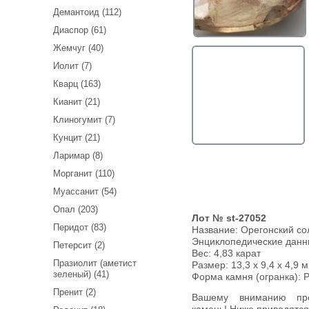
Демантоид (112)
Диаспор (61)
Жемчуг (40)
Иолит (7)
Кварц (163)
Кианит (21)
Клиногумит (7)
Кунцит (21)
Ларимар (8)
Морганит (110)
Муассанит (54)
Опал (203)
Лот № st-27052
Перидот (83)
Название:
Орегонский со
Энциклопедические дан
Петерсит (2)
Вес:
4,83 карат
Празиолит (аметист
Размер: 13,3 x 9,4 x 4,9 м
зеленый) (41)
Форма камня (огранка): 
Пренит (2)
Вашему вниманию предлагается орегонский солнечный