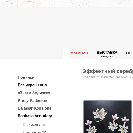
ВЫСТАВКА
МАГАЗИН
ЭН
ПРОДАЖА
Эффектный серебр
Новинки
МАГАЗИН
//
RABHASA VENUDARY
Все украшения
«Знаки Зодиака»
Kristy Patterson
Baltasar Konsione
Rabhasa Venudary
Все изделия
Браслеты (15)