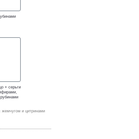
рубинами
цо + серьги
апфирами,
 рубинами
с жемчугом и цитринами