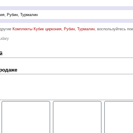
 другие
Комплекты Кубик циркония, Рубин, Турмалин
, воспользуйтесь пои
udary
й
продаже