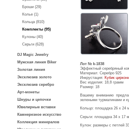
Броши (29)
Колье (1)
Кольца (810)
Комплекты (95)
Кулоны (40)
Серьги (628)
DJ Magic Jewelry
Мужская линия Biker
Лот № k-1838
Эффектный серебряный ком
Золотая линия
Материал: Серебро 925
Эксклюзив золото
Инкрустация:
Кубик циркон
Вес изделия:
18,8 грамм
Эксклюзив серебро
Размер: 18
Арт-монеты
Вашему вниманию предлагается комплект (кольцо + серьги + кулон) из стерлингового серебра (925 проба) с рубинами,
Шнуры и цепочки
зелеными турмалинами и куб
Ювелирные вставки
Кольцо: площадка 26 х 24 
Камнерезное искусство
Серьги: площадка 34 х 17 м
Коллекция минералов
Кулон: размеры с петлей 33