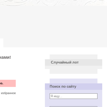
нами!
Случайный лот
о.
Поиск по сайту
 избранное