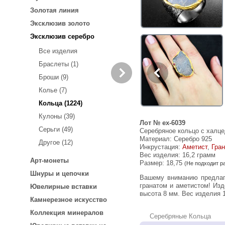
Золотая линия
Эксклюзив золото
Эксклюзив серебро
Все изделия
Браслеты (1)
Броши (9)
Колье (7)
Кольца (1224)
Кулоны (39)
Лот № ex-6039
Серьги (49)
Серебряное кольцо с халце
Материал: Серебро 925
Другое (12)
Инкрустация:
Аметист
,
Гран
Вес изделия:
16,2 грамм
Арт-монеты
Размер: 18,75
(Не подходит р
Шнуры и цепочки
Вашему вниманию предлагается кольцо из стерлингового серебра (925 проба) c халцедоном ручной обработки, родолитом
гранатом и аметистом! Изд
Ювелирные вставки
высота 8 мм. Вес изделия 1
Камнерезное искусство
Коллекция минералов
Серебряные Кольца