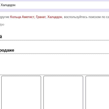
 другие
Кольца Аметист, Гранат, Халцедон
, воспользуйтесь поиском по са
бро
й
продаже