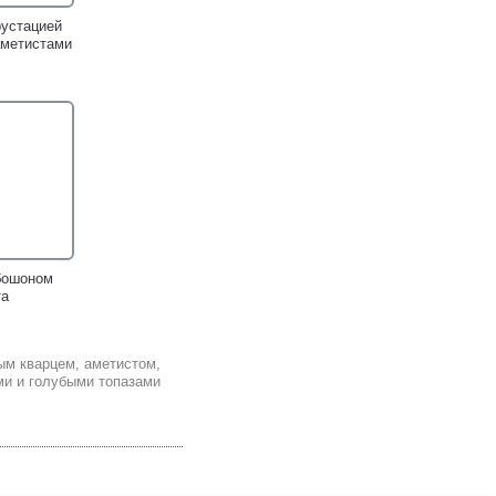
рустацией
аметистами
бошоном
та
ым кварцем, аметистом,
и и голубыми топазами