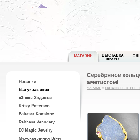
ВЫСТАВКА
МАГАЗИН
ЭН
ПРОДАЖА
Серебряное кольцо
аметистом!
Новинки
МАГАЗИН
//
ЭКСКЛЮЗИВ СЕРЕБР
Все украшения
«Знаки Зодиака»
Kristy Patterson
Baltasar Konsione
Rabhasa Venudary
DJ Magic Jewelry
Мужская линия Biker