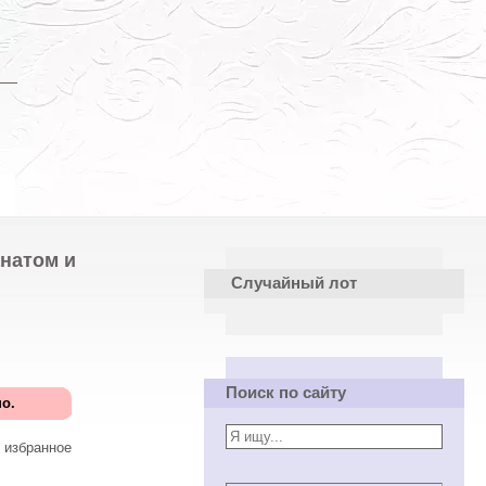
анатом и
Случайный лот
Поиск по сайту
о.
 избранное