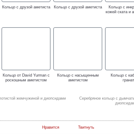
Кольцо с друзой аметиста
Кольцо с друзой аметиста
Кольцо с инк
кожей ската и 
Кольцо от David Yurman с
Кольцо с насыщенным
Кольцо с ка
роскошным аметистом
аметистом
грана
олотистой жемчужиной и диопсидами
Серебряное кольцо с дымчат
диопсидам
Нравится
Твитнуть