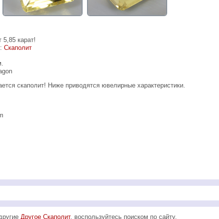
 5,85 карат!
е:
Скаполит
м.
agon
ается скаполит! Ниже приводятся ювелирные характеристики.
mm
 другие
Другое Скаполит
, воспользуйтесь поиском по сайту.