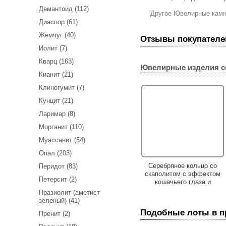
Демантоид (112)
Другое Ювелирные кам
Диаспор (61)
Жемчуг (40)
Отзывы покупателе
Иолит (7)
Кварц (163)
Ювелирные изделия с
Кианит (21)
Клиногумит (7)
Кунцит (21)
Ларимар (8)
Морганит (110)
Муассанит (54)
Опал (203)
Серебряное кольцо cо
Серебряное кольцо cо
Перидот (83)
скаполитом с эффектом
скаполитом с эффектом
Петерсит (2)
кошачьего глаза 7,62
кошачьего глаза и
карата и аметистами!
сапфирами!
Празиолит (аметист
зеленый) (41)
Подобные лоты в 
Пренит (2)