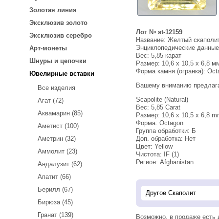
Золотая линия
Эксклюзив золото
Лот № st-12159
Эксклюзив серебро
Название:
Желтый скаполит
Энциклопедические данны
Арт-монеты
Вес:
5,85 карат
Шнуры и цепочки
Размер: 10,6 x 10,5 x 6,8 м
Форма камня (огранка): Oct
Ювелирные вставки
Вашему вниманию предлаг
Все изделия
Scapolite (Natural)
Агат (72)
Вес: 5,85 Carat
Аквамарин (85)
Размер: 10,6 х 10,5 х 6,8 
Форма: Octagon
Аметист (100)
Группа обработки: Б
Аметрин (32)
Доп. обработка: Нет
Цвет: Yellow
Аммолит (23)
Чистота: IF (1)
Регион: Afghanistan
Андалузит (62)
Апатит (66)
Берилл (67)
Бирюза (45)
Гранат (139)
Возможно, в продаже есть