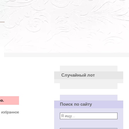
Случайный лот
о.
Поиск по сайту
 избранное