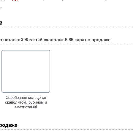
ни
й
о вставкой
Желтый скаполит 5,85 карат
в продаже
Серебряное кольцо cо
скаполитом, рубином и
аметистами!
продаже