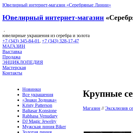
Ювелирный интернет-магазин «Серебряные Линии»
Ювелирный интернет-магазин
«Серебр
ювелирные украшения из серебра и золота
+7 (343) 345-84-01
,
+7 (343) 328-17-47
МАГАЗИН
Выставка
Продажа
ЭНЦИКЛОПЕДИЯ
Мастерская
Контакты
Новинки
Крупные се
Все украшения
«Знаки Зодиака»
Kristy Patterson
Магазин
//
Эксклюзив с
Baltasar Konsione
Rabhasa Venudary
DJ Magic Jewelry
Мужская линия Biker
Золотая линия