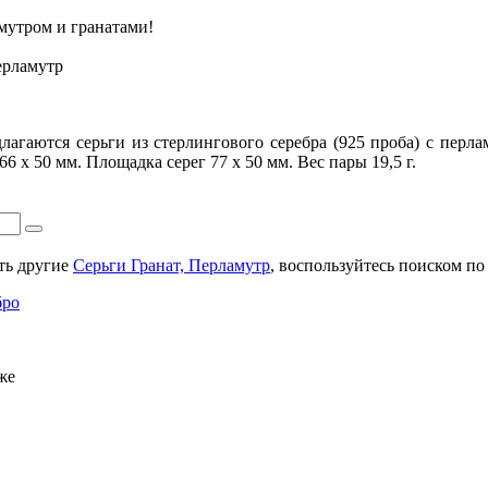
мутром и гранатами!
ерламутр
гаются серьги из стерлингового серебра (925 проба) с перла
66 х 50 мм. Площадка серег 77 х 50 мм. Вес пары 19,5 г.
ть другие
Серьги Гранат, Перламутр
, воспользуйтесь поиском по 
бро
же