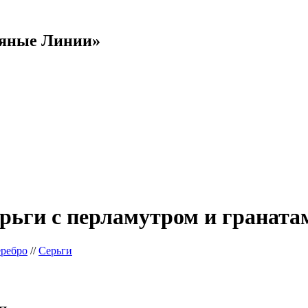
яные Линии»
рьги с перламутром и граната
еребро
//
Серьги