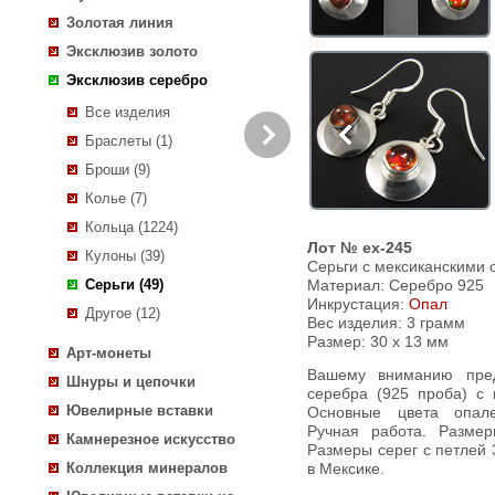
Золотая линия
Эксклюзив золото
Эксклюзив серебро
Все изделия
Браслеты (1)
Броши (9)
Колье (7)
Кольца (1224)
Лот № ex-245
Кулоны (39)
Серьги с мексиканскими
Серьги (49)
Материал: Серебро 925
Инкрустация:
Опал
Другое (12)
Вес изделия:
3 грамм
Размер: 30 х 13 мм
Арт-монеты
Вашему вниманию предлагается серьги из стерлингового
Шнуры и цепочки
серебра (925 проба) с
Ювелирные вставки
Основные цвета опалес
Ручная работа. Размер
Камнерезное искусство
Размеры серег с петлей 
Коллекция минералов
в Мексике.