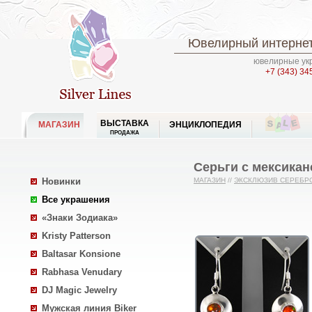
Ювелирный интернет
ювелирные укр
+7 (343) 34
ВЫСТАВКА
МАГАЗИН
ЭНЦИКЛОПЕДИЯ
ПРОДАЖА
Серьги с мексика
Новинки
МАГАЗИН
//
ЭКСКЛЮЗИВ СЕРЕБР
Все украшения
«Знаки Зодиака»
Kristy Patterson
Baltasar Konsione
Rabhasa Venudary
DJ Magic Jewelry
Мужская линия Biker