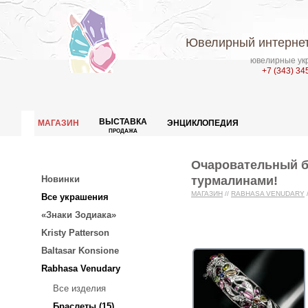
Ювелирный интернет
ювелирные укр
+7 (343) 34
ВЫСТАВКА
МАГАЗИН
ЭНЦИКЛОПЕДИЯ
ПРОДАЖА
Очаровательный б
турмалинами!
Новинки
МАГАЗИН
//
RABHASA VENUDARY
Все украшения
«Знаки Зодиака»
Kristy Patterson
Baltasar Konsione
Rabhasa Venudary
Все изделия
Браслеты (15)