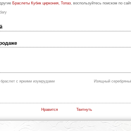
 другие
Браслеты Кубик циркония, Топаз
, воспользуйтесь поиском по сайт
dary
й
продаже
 браслет с яркими изумрудами
Изящный серебряный
Нравится
Твитнуть