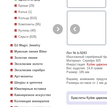
Броши (29)
Колье (1)
Кольца (810)
Комплекты (95)
Кулоны (40)
Серьги (628)
DJ Magic Jewelry
Мужская линия Biker
Лот № b-5243
Изысканный серебряный бра
Золотая линия
Материал: Серебро 925
Эксклюзив золото
Инкрустация:
Кубик циркон
Вес изделия:
14,8 грамм
Эксклюзив серебро
Размер: 185 мм
Арт-монеты
Вашему вниманию предлагается браслет из стерлингового серебра (925 проба) с London топазами и кубиком циркония!
Шнуры и цепочки
Размеры вставок от 1 мм до
Ювелирные вставки
Камнерезное искусство
Коллекция минералов