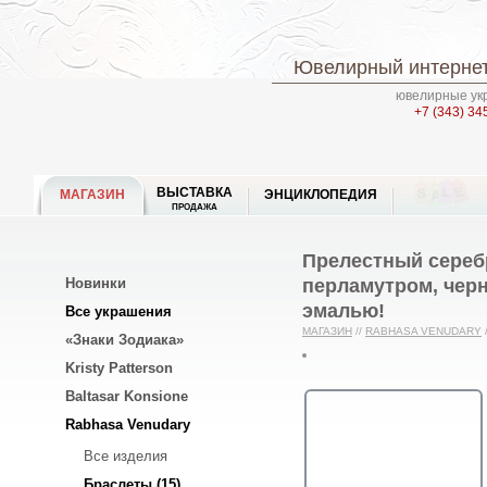
Ювелирный интернет
ювелирные укр
+7 (343) 34
ВЫСТАВКА
МАГАЗИН
ЭНЦИКЛОПЕДИЯ
ПРОДАЖА
Прелестный сереб
перламутром, чер
Новинки
эмалью!
Все украшения
МАГАЗИН
//
RABHASA VENUDARY
«Знаки Зодиака»
Kristy Patterson
Baltasar Konsione
Rabhasa Venudary
Все изделия
Браслеты (15)