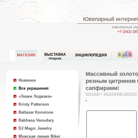
Ювелирный интернет
ювелирные укр
+7 (343) 34
ВЫСТАВКА
МАГАЗИН
ЭНЦИКЛОПЕДИЯ
ПРОДАЖА
Массивный золото
резным цитрином 6
Новинки
сапфирами!
Все украшения
МАГАЗИН
//
ЭКСКЛЮЗИВ ЗОЛОТО
«Знаки Зодиака»
Kristy Patterson
Baltasar Konsione
Rabhasa Venudary
DJ Magic Jewelry
Мужская линия Biker