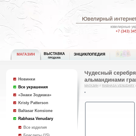
Ювелирный интернет
ювелирные укр
+7 (343) 34
ВЫСТАВКА
МАГАЗИН
ЭНЦИКЛОПЕДИЯ
ПРОДАЖА
Чудесный серебря
альмандинами гра
Новинки
МАГАЗИН
//
RABHASA VENUDARY
Все украшения
«Знаки Зодиака»
Kristy Patterson
Baltasar Konsione
Rabhasa Venudary
Все изделия
Браслеты (15)