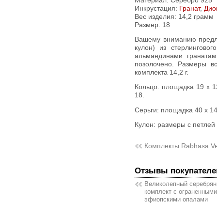
Материал: Серебро 925
Инкрустация:
Гранат
,
Дио
Вес изделия:
14,2 грамм
Размер: 18
Вашему вниманию предлагается комплект (кольцо + серьги +
кулон) из стерлинговог
альмандинами гранатам
позолочено. Размеры в
комплекта 14,2 г.
Кольцо: площадка 19 х 12 мм, высота 4 мм. Вес 3,8 г. Размер
18.
Серьги: площадка 40 х 14
Кулон: размеры с петлей 
Комплекты Rabhasa V
Отзывы покупателе
Великолепный серебря
комплект с ограненными
эфиопскими опалами