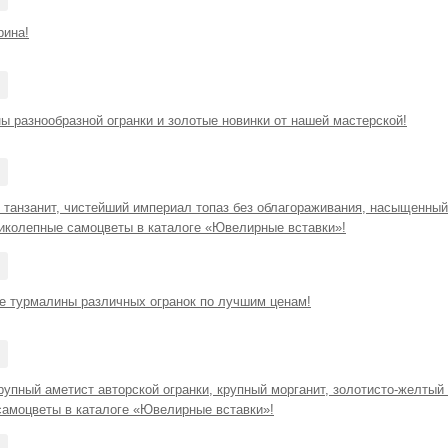
рина!
ы разнообразной огранки и золотые новинки от нашей мастерской!
танзанит, чистейший империал топаз без облагораживания, насыщенный
ликолепные самоцветы в каталоге «Ювелирные вставки»!
е турмалины различных огранок по лучшим ценам!
упный аметист авторской огранки, крупный морганит, золотисто-желтый
самоцветы в каталоге «Ювелирные вставки»!