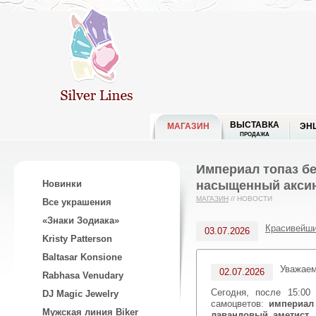
ВЫСТАВКА
МАГАЗИН
ЭН
ПРОДАЖА
Империал топаз бе
насыщенный аксин
Новинки
МАГАЗИН
//
НОВОСТИ
Все украшения
«Знаки Зодиака»
Красивейши
03.07.2026
Kristy Patterson
Baltasar Konsione
Уважае
02.07.2026
Rabhasa Venudary
Сегодня, после 15:0
DJ Magic Jewelry
самоцветов:
империал
Мужская линия Biker
лавандовый аметист,