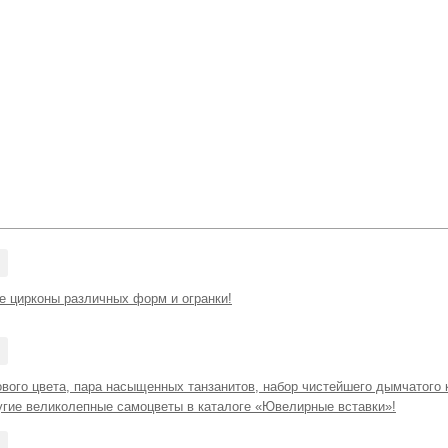
е цирконы различных форм и огранки!
вого цвета, пара насыщенных танзанитов, набор чистейшего дымчатого 
ругие великолепные самоцветы в каталоге «Ювелирные вставки»!