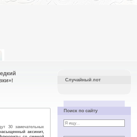
редкий
вки»!
Случайный лот
Поиск по сайту
ут 30 замечательных
 насыщенный аксинит,
 флюориты со сменой