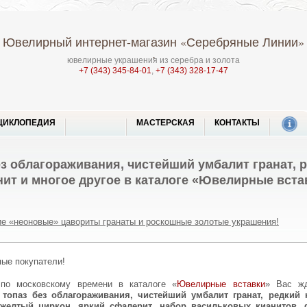
Ювелирный интернет-магазин
«Серебряные Линии»
ювелирные украшения из серебра и золота
+7 (343) 345-84-01
,
+7 (343) 328-17-47
ЦИКЛОПЕДИЯ
МАСТЕРСКАЯ
КОНТАКТЫ
з облагораживания, чистейший умбалит гранат, 
ит и многое другое в каталоге «Ювелирные вста
е «неоновые» цавориты гранаты и роскошные золотые украшения!
мые покупатели!
0 по московскому времени в каталоге «
Ювелирные вставки
» Вас жд
 топаз без облагораживания, чистейший умбалит гранат, редкий
 желтый циркон, яркий сфалерит, набор васильковых кианитов,