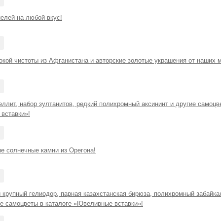
елей на любой вкус!
окой чистоты из Афганистана и авторские золотые украшения от наших 
ллит, набор зултанитов, редкий полихромный аксининт и другие самоцв
вставки»!
е солнечные камни из Орегона!
 крупный гелиодор, парная казахстанская бирюза, полихромный забайка
е самоцветы в каталоге «Ювелирные вставки»!