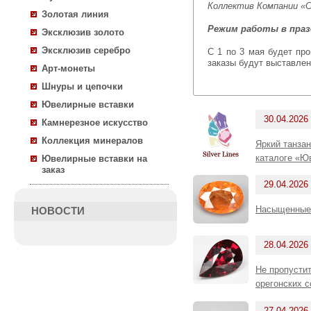
Коллектив Компании «
Золотая линия
Режим работы в пра
Эксклюзив золото
Эксклюзив серебро
С 1 по 3 мая будет производиться только обработка поступающих заказов, счета на поступившие в праздничные дни
заказы будут выставлен
Арт-монеты
Шнуры и цепочки
Ювелирные вставки
30.04.2026
Камнерезное искусство
Коллекция минералов
Яркий танза
каталоге «Ю
Ювелирные вставки на
заказ
29.04.2026
Насыщенные 
НОВОСТИ
28.04.2026
Не пропусти
орегонских с
27.04.2026