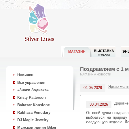
ВЫСТАВКА
МАГАЗИН
ЭН
ПРОДАЖА
Поздравляем с 1 м
Новинки
МАГАЗИН
//
НОВОСТИ
Все украшения
Яркие желт
04.05.2026
«Знаки Зодиака»
Kristy Patterson
Дорогие
30.04.2026
Baltasar Konsione
Rabhasa Venudary
От всей души поздравляем Вас с наступающим днем весны и труда — Первомаем! Желаем всем отлично отдохнуть,
выбраться на природу
DJ Magic Jewelry
следующую неделю. До 
Мужская линия Biker