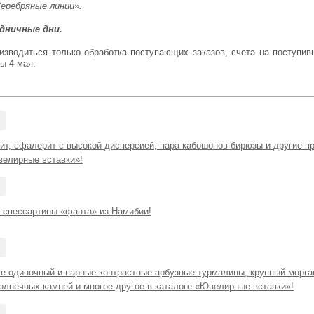
Серебряные линии».
здничные дни.
ы 4 мая.
нит, сфалерит с высокой дисперсией, пара кабошонов бирюзы и другие п
велирные вставки»!
спессартины «фанта» из Намибии!
те одиночный и парные контрастные арбузные турмалины, крупный морга
олнечных камней и многое другое в каталоге «Ювелирные вставки»!