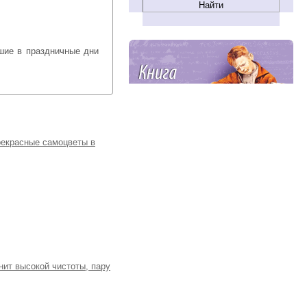
рекрасные самоцветы в
нит высокой чистоты, пару