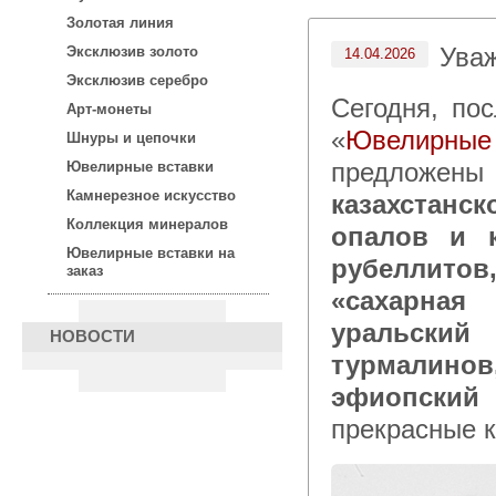
Золотая линия
Ува
Эксклюзив золото
14.04.2026
Эксклюзив серебро
Сегодня, после 15:00 по московскому времени в каталоге
Арт-монеты
«
Ювелирны
Шнуры и цепочки
предложены 
Ювелирные вставки
Камнерезное искусство
казахстанс
Коллекция минералов
опалов и к
Ювелирные вставки на
рубеллито
заказ
«сахарная
уральский
НОВОСТИ
турмалинов
эфиопски
прекрасные 