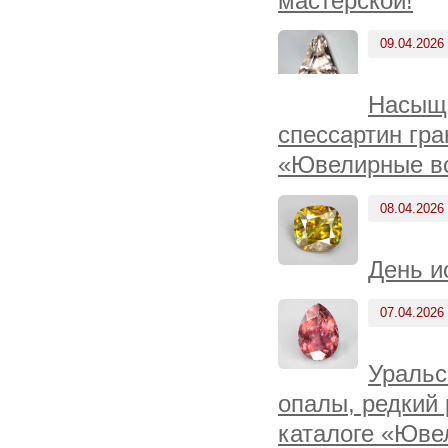
мастерской!
09.04.2026
Насыще
спессартин гра
«Ювелирные вс
08.04.2026
День и
07.04.2026
Уральс
опалы, редкий
каталоге «Юве