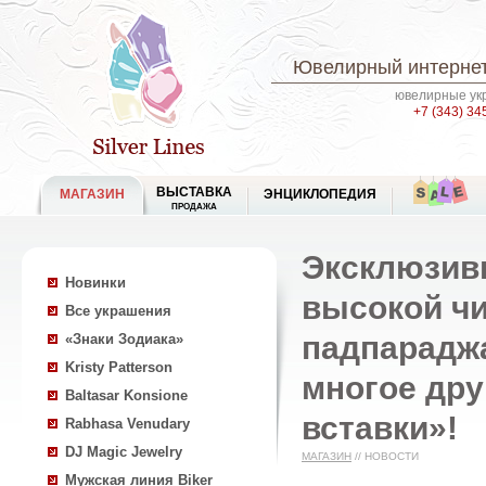
Ювелирный интернет
ювелирные укр
+7 (343) 34
ВЫСТАВКА
МАГАЗИН
ЭНЦИКЛОПЕДИЯ
ПРОДАЖА
Эксклюзив
Новинки
высокой чи
Все украшения
падпараджа
«Знаки Зодиака»
Kristy Patterson
многое дру
Baltasar Konsione
вставки»!
Rabhasa Venudary
DJ Magic Jewelry
МАГАЗИН
//
НОВОСТИ
Мужская линия Biker