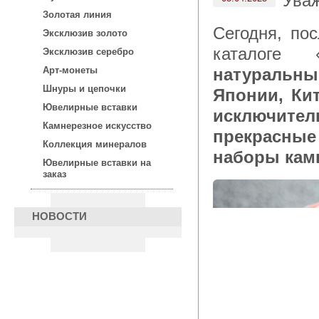
Ува
Золотая линия
Сегодня, после 15:00 по московскому времени, для Вас в
Эксклюзив золото
каталоге 
Эксклюзив серебро
натуральн
Арт-монеты
Шнуры и цепочки
Японии, Ки
Ювелирные вставки
исключите
Камнерезное искусство
прекрасны
Коллекция минералов
наборы кам
Ювелирные вставки на
заказ
НОВОСТИ