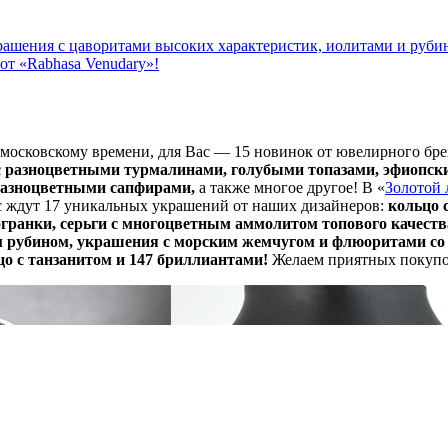
ашения с цаворитами высоких характеристик, иолитами и рубин
от «Rabhasa Venudary»!
о московскому времени, для Вас — 15 новинок от ювелирного бре
 разноцветными турмалинами, голубыми топазами, эфиопск
разноцветными сапфирами,
а также многое другое! В «
Золотой
с ждут 17 уникальных украшений от наших дизайнеров:
кольцо 
гранки, серьги с многоцветным аммолитом топового качества
убином, украшения с морским жемчугом и флюоритами со с
о с танзанитом и 147 бриллиантами!
Желаем приятных покупо