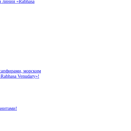
в линии «Rabhasa
сапфирами, морским
«Rabhasa Venudary»!
анитами!