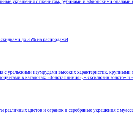
льные украшения с пренитом, рубинами и эфиопскими опалами 
 скидками до 35% на распродаже!
я с уральскими изумрудами высоких характеристик, крупными 
оцветами в каталогах: «Золотая линия», «Эксклюзив золото» и 
 различных цветов и огранок и серебряные украшения с муасс