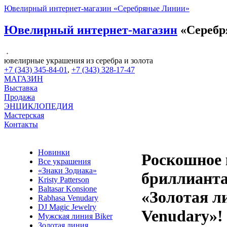
Ювелирный интернет-магазин «Серебряные Линии»
Ювелирный интернет-магазин
«Серебр
ювелирные украшения из серебра и золота
+7 (343) 345-84-01
,
+7 (343) 328-17-47
МАГАЗИН
Выставка
Продажа
ЭНЦИКЛОПЕДИЯ
Мастерская
Контакты
Новинки
Роскошное 
Все украшения
«Знаки Зодиака»
бриллианта
Kristy Patterson
Baltasar Konsione
«Золотая л
Rabhasa Venudary
DJ Magic Jewelry
Venudary»!
Мужская линия Biker
Золотая линия