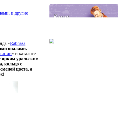
ами, и другие
нда «
Rabhasa
ими опалами,
 линии
» и каталоге
с ярким уральским
, кольцо с
меной цвета, а
к!