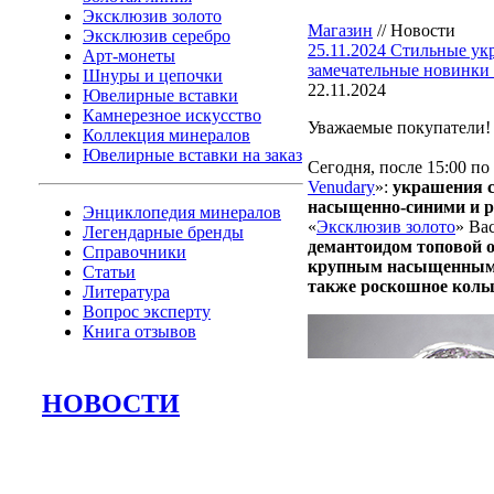
Эксклюзив золото
Магазин
//
Новости
Эксклюзив серебро
25.11.2024
Стильные укр
Арт-монеты
замечательные новинки 
Шнуры и цепочки
22.11.2024
Ювелирные вставки
Камнерезное искусство
Уважаемые покупатели!
Коллекция минералов
Ювелирные вставки на заказ
Сегодня, после 15:00 п
Venudary
»:
украшения с
насыщенно-синими и 
Энциклопедия минералов
«
Эксклюзив золото
» Ва
Легендарные бренды
демантоидом топовой о
Справочники
крупным насыщенным р
Статьи
также роскошное кольц
Литература
Вопрос эксперту
Книга отзывов
НОВОСТИ