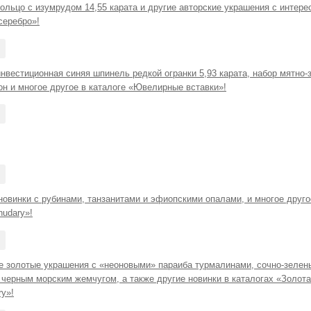
ольцо с изумрудом 14,55 карата и другие авторские украшения с интер
серебро»!
нвестиционная синяя шпинель редкой огранки 5,93 карата, набор мятно-
н и многое другое в каталоге «Ювелирные вставки»!
новинки с рубинами, танзанитами и эфиопскими опалами, и многое друго
nudary»!
 золотые украшения с «неоновыми» параиба турмалинами, сочно-зелен
 черным морским жемчугом, а также другие новинки в каталогах «Золот
ry»!