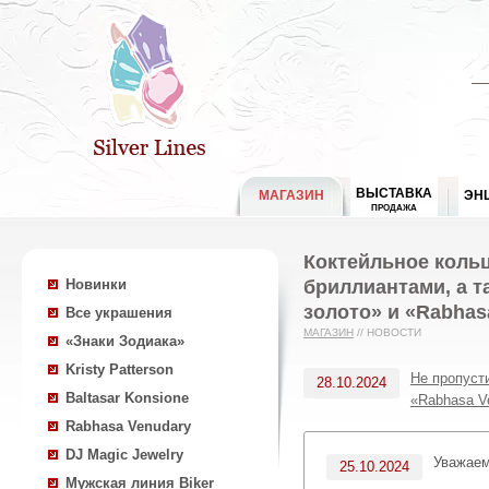
ВЫСТАВКА
МАГАЗИН
ЭН
ПРОДАЖА
Коктейльное коль
бриллиантами, а т
Новинки
золото» и «Rabhas
Все украшения
МАГАЗИН
//
НОВОСТИ
«Знаки Зодиака»
Kristy Patterson
Не пропуст
28.10.2024
Baltasar Konsione
«Rabhasa V
Rabhasa Venudary
DJ Magic Jewelry
Уважае
25.10.2024
Мужская линия Biker