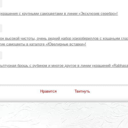
украшения с крупными самоцветами в линии «Эксклюзив серебро»!
он высокой чистоты, очень редкий набор хризобериллов с кошачьим гла
угие самоцветы в каталоге «Ювелирные вставки»!
ьптурная брошь с рубином и многое другое в линии украшений «Rabhasa
Нравится
Твитнуть