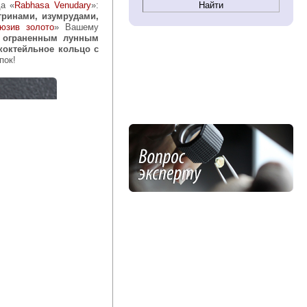
да «
Rabhasa Venudary
»:
тринами, изумрудами,
юзив золото
» Вашему
 ограненным лунным
коктейльное кольцо с
пок!