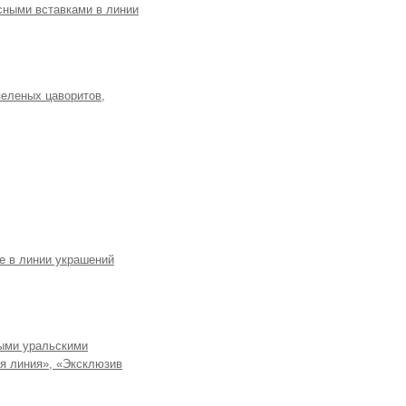
есными вставками в линии
зеленых цаворитов,
е в линии украшений
ыми уральскими
ая линия», «Эксклюзив