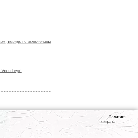
зом, перидот с включением
 Venudary»!
Политика
возврата