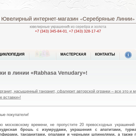
Ювелирный интернет-магазин
«Серебряные Линии»
ювелирные украшения из серебра и золота
+7 (343) 345-84-01
,
+7 (343) 328-17-47
ЦИКЛОПЕДИЯ
МАСТЕРСКАЯ
КОНТАКТЫ
и в линии «Rabhasa Venudary»!
ганит, насыщенный танзанит, сфалерит авторской огранки – все это и м
 вставки»!
мые покупатели!
0 по московскому времени, не пропустите 20 превосходных украшени
чудесная брошь с изумрудами, украшения с апатитами, турм
апфирами, танзанитами, опалами и черными шпинелями, а также 