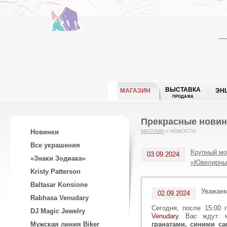
ВЫСТАВКА
МАГАЗИН
ЭН
ПРОДАЖА
Прекрасные новинк
Новинки
МАГАЗИН
//
НОВОСТИ
Все украшения
Крупный мор
03.09.2024
«Знаки Зодиака»
«Ювелирные
Kristy Patterson
Baltasar Konsione
Уважае
02.09.2024
Rabhasa Venudary
Сегодня, после 15:0
DJ Magic Jewelry
Venudary
. Вас ждут:
гранатами, синими с
Мужская линия Biker