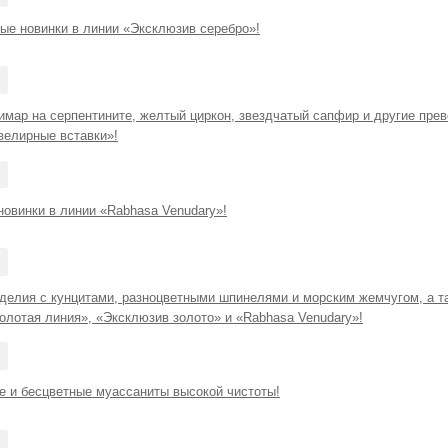
ые новинки в линии «Эксклюзив серебро»!
имар на серпентините, желтый циркон, звездчатый сапфир и другие пре
велирные вставки»!
новинки в линии «Rabhasa Venudary»!
делия с кунцитами, разноцветными шпинелями и морским жемчугом, а та
олотая линия», «Эксклюзив золото» и «Rabhasa Venudary»!
е и бесцветные муассаниты высокой чистоты!