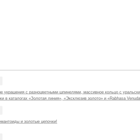
е украшения с разноцветными шпинелями, массивное кольцо с уральски
ки в каталогах «Золотая линия», «Эксклюзив золото» и «Rabhasa Venuda
емантоиды и золотые цепочки!