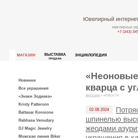
Ювелирный интернет
ювелирные укр
+7 (343) 34
ВЫСТАВКА
МАГАЗИН
ЭНЦИКЛОПЕДИЯ
ПРОДАЖА
«Неоновые
Новинки
кварца с у
Все украшения
МАГАЗИН
//
НОВОСТИ
«Знаки Зодиака»
Kristy Patterson
Потря
02.08.2024
Baltasar Konsione
шпинелью высо
Rabhasa Venudary
жеодами азури
DJ Magic Jewelry
украшения в ка
Мужская линия Biker