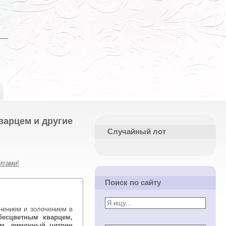
варцем и другие
Случайный лот
итами!
Поиск по сайту
бесцветным кварцем,
ом, лимонный цитрин