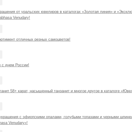
рашения от уральских ювелиров в каталогах «Золотая линия» и «Эксклю
abhasa Venudary!
ортимент отличных резных самоцветов!
 с днем России!
анит 58+ карат, насыщенный танзанит и многое другое в каталоге «Юве
крашения с эфиопскими опалами, голубыми топазами и черными шпинел
hasa Venudary»!