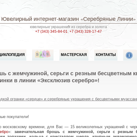
Ювелирный интернет-магазин
«Серебряные Линии»
ювелирные украшения из серебра и золота
+7 (343) 345-84-01
,
+7 (343) 328-17-47
ЦИКЛОПЕДИЯ
МАСТЕРСКАЯ
КОНТАКТЫ
шь с жемчужиной, серьги с резным бесцветным к
инки в линии «Эксклюзив серебро»!
дкой огранки «сердце» и серебряные украшения с бесцветными муассан
мые покупатели!
ебро
»:
замечательная брошь с жемчужиной, серьги с резным 
ми топазами, кольца с кристаллом шерла, крупным аквамарин