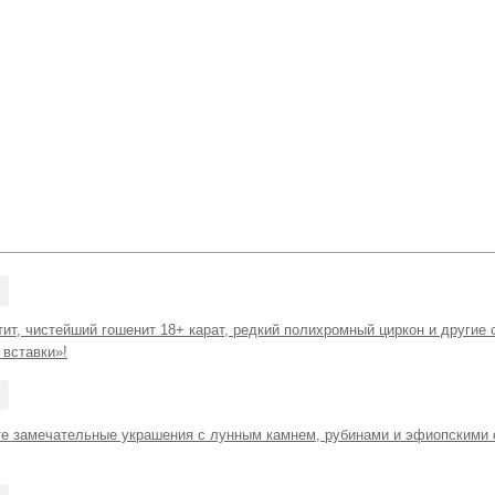
ит, чистейший гошенит 18+ карат, редкий полихромный циркон и другие 
вставки»!
те замечательные украшения с лунным камнем, рубинами и эфиопскими 