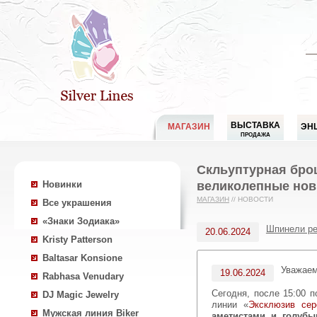
ВЫСТАВКА
МАГАЗИН
ЭН
ПРОДАЖА
Скльуптурная бро
великолепные нов
Новинки
МАГАЗИН
//
НОВОСТИ
Все украшения
«Знаки Зодиака»
Шпинели ре
20.06.2024
Kristy Patterson
Baltasar Konsione
Уважае
19.06.2024
Rabhasa Venudary
Сегодня, после 15:00 по московскому времени, для Вас — 15 великолепных украшений с чернением и золочением в
DJ Magic Jewelry
линии «
Эксклюзив сер
Мужская линия Biker
аметистами и голубы