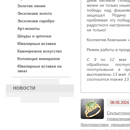
днем Великой Побед
жизни не только наше
Золотая линия
победы над фашизм
Эксклюзив золото
защищал Родин
приближая эту побе
Эксклюзив серебро
радостного настроени
Арт-монеты
не только!
Шнуры и цепочки
Коллектив Компании 
Ювелирные вставки
Режим работы в праз
Камнерезное искусство
Коллекция минералов
С 9 по 12 мая будет производиться только
обработка посту
Ювелирные вставки на
поступившие в пр
заказ
выставлены 13 мая. 
состоится также 13 
НОВОСТИ
08.05.2024
Скульптурно
турмалинам
бриллиантами, украшени