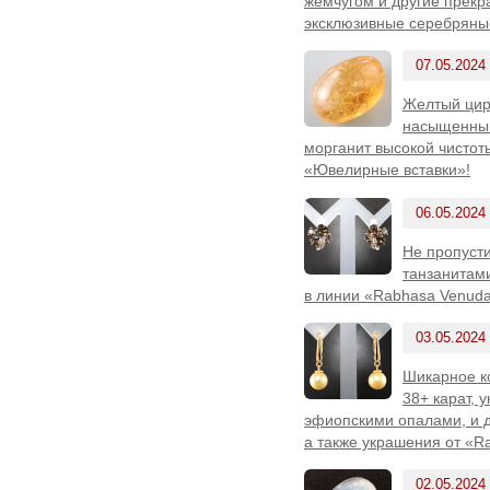
жемчугом и другие прекра
эксклюзивные серебряны
07.05.2024
Желтый цирк
насыщенный
морганит высокой чистоты
«Ювелирные вставки»!
06.05.2024
Не пропуст
танзанитам
в линии «Rabhasa Venuda
03.05.2024
Шикарное к
38+ карат, 
эфиопскими опалами, и д
а также украшения от «R
02.05.2024