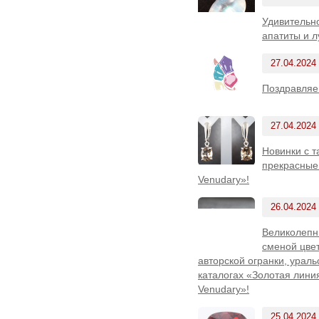
Удивительн
апатиты и л
27.04.2024
Поздравляе
27.04.2024
Новинки с т
прекрасные
Venudary»!
26.04.2024
Великолепн
сменой цве
авторской огранки, урал
каталогах «Золотая лини
Venudary»!
25.04.2024