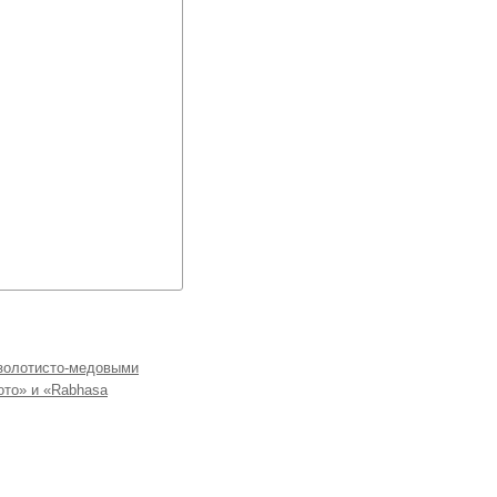
 золотисто-медовыми
ото» и «Rabhasa