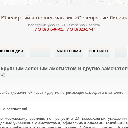
Ювелирный интернет-магазин
«Серебряные Линии»
ювелирные украшения из серебра и золота
+7 (343) 345-84-01
,
+7 (343) 328-17-47
ЦИКЛОПЕДИЯ
МАСТЕРСКАЯ
КОНТАКТЫ
 крупным зеленым аметистом и другие замечател
»!
раиба турмалин 6+ карат и другие потрясающие самоцветы в каталоге 
мые покупатели!
0 по московскому времени, не пропустите 20 превосходных украшени
десные украшения с аметистами, эфиопскими опалами, голубыми т
ными сапфирами и турмалинами, изящный браслет, шикарный ку