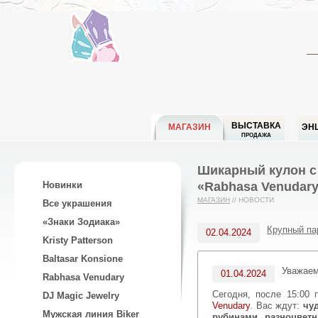
ВЫСТАВКА
МАГАЗИН
ЭН
ПРОДАЖА
Шикарный кулон с
«Rabhasa Venudary
Новинки
МАГАЗИН
//
НОВОСТИ
Все украшения
«Знаки Зодиака»
Крупный па
02.04.2024
Kristy Patterson
Baltasar Konsione
Уважае
01.04.2024
Rabhasa Venudary
Сегодня, после 15:0
DJ Magic Jewelry
Venudary
. Вас ждут:
чу
Мужская линия Biker
рубинами, разноцвет