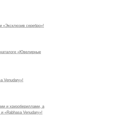
и «Эксклюзив серебро»!
в каталоге «Ювелирные
a Venudary»!
ми и хризобериллами, а
 и «Rabhasa Venudary»!