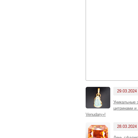
29.03.2024
Уникальные 
цитринами и 
Venudary»!
28.03.2024
День сфалер