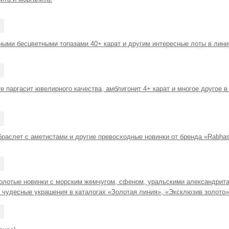
зными бесцветными топазами 40+ карат и другим интересные лоты в лини
е паргасит ювелирного качества, амблигонит 4+ карат и многое другое 
раслет с аметистами и другие превосходные новинки от бренда «Rabhas
олотые новинки с морским жемчугом, сфеном, уральскими александрита
 чудесные украшения в каталогах «Золотая линия», «Эксклюзив золото»