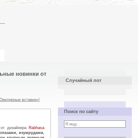
ьные новинки от
Случайный лот
«Ювелирные вставки»!
Поиск по сайту
й от дизайнера
Rabhasa
опазами, изумрудами,
лон крупным зеленым