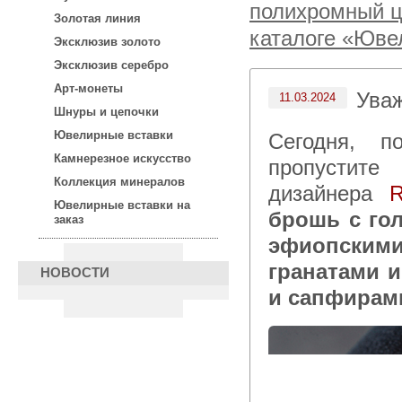
полихромный цо
Золотая линия
каталоге «Юве
Эксклюзив золото
Эксклюзив серебро
Арт-монеты
Ува
11.03.2024
Шнуры и цепочки
Ювелирные вставки
Сегодня, после 15:00 по московскому времени не
Камнерезное искусство
пропустите
Коллекция минералов
дизайнера
R
Ювелирные вставки на
брошь с го
заказ
эфиопским
гранатами 
НОВОСТИ
и сапфирам