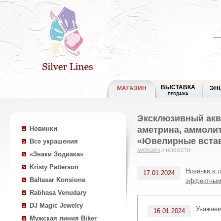
ВЫСТАВКА
МАГАЗИН
ЭН
ПРОДАЖА
Эксклюзивный аква
аметрина, аммолит
Новинки
«Ювелирные встав
Все украшения
МАГАЗИН
//
НОВОСТИ
«Знаки Зодиака»
Kristy Patterson
Новинки в 
17.01.2024
Baltasar Konsione
эффектным
Rabhasa Venudary
DJ Magic Jewelry
Уважае
16.01.2024
Мужская линия Biker