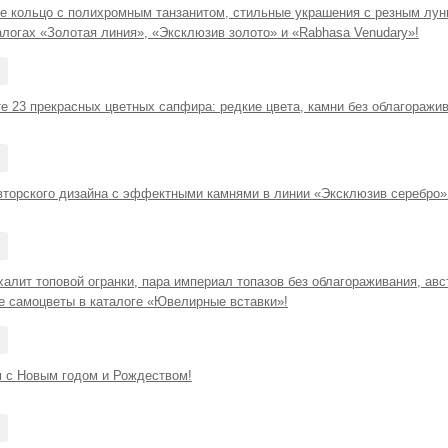
е кольцо с полихромным танзанитом, стильные украшения с резным лун
алогах «Золотая линия», «Эксклюзив золото» и «Rabhasa Venudary»!
е 23 прекрасных цветных сапфира: редкие цвета, камни без облагоражи
вторского дизайна с эффектными камнями в линии «Эксклюзив серебро»
алит топовой огранки, пара империал топазов без облагораживания, ав
ие самоцветы в каталоге «Ювелирные вставки»!
 с Новым годом и Рождеством!