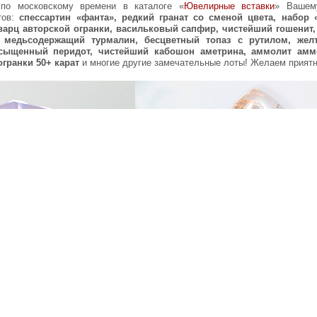
0 по московскому времени в каталоге «
Ювелирные вставки
» Вашем
тов:
спессартин «фанта», редкий гранат со сменой цвета, набор 
арц авторской огранки, васильковый сапфир, чистейший гошенит,
 медьсодержащий турмалин, бесцветный топаз с рутилом, же
сыщенный перидот, чистейший кабошон аметрина, аммолит амм
огранки 50+ карат
и многие другие замечательные лоты! Желаем приятн