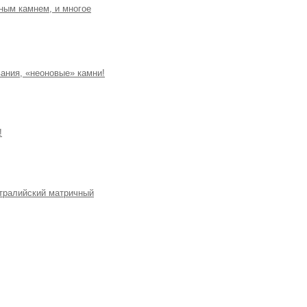
ным камнем, и многое
вания, «неоновые» камни!
!
стралийский матричный