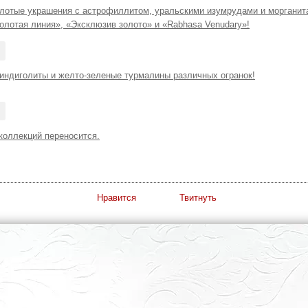
лотые украшения с астрофиллитом, уральскими изумрудами и морганита
олотая линия», «Эксклюзив золото» и «Rabhasa Venudary»!
 индиголиты и желто-зеленые турмалины различных огранок!
коллекций переносится.
Нравится
Твитнуть