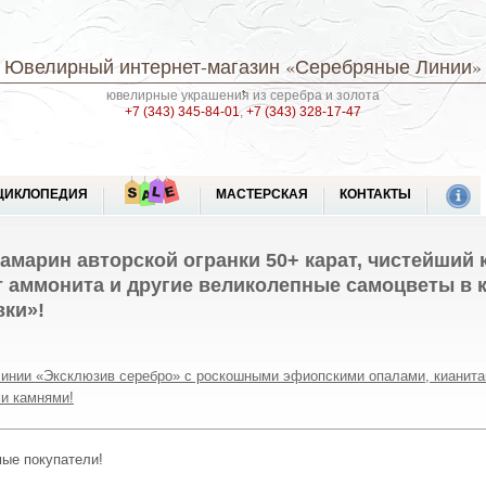
Ювелирный интернет-магазин
«Серебряные Линии»
ювелирные украшения из серебра и золота
+7 (343) 345-84-01
,
+7 (343) 328-17-47
ЦИКЛОПЕДИЯ
МАСТЕРСКАЯ
КОНТАКТЫ
марин авторской огранки 50+ карат, чистейший
 аммонита и другие великолепные самоцветы в 
ки»!
линии «Эксклюзив серебро» с роскошными эфиопскими опалами, кианита
и камнями!
мые покупатели!