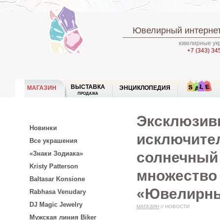
Ювелирный интернет
ювелирные укр
+7 (343) 34
ВЫСТАВКА
МАГАЗИН
ЭНЦИКЛОПЕДИЯ
ПРОДАЖА
Эксклюзивн
Новинки
исключител
Все украшения
солнечный 
«Знаки Зодиака»
Kristy Patterson
множество 
Baltasar Konsione
«Ювелирны
Rabhasa Venudary
DJ Magic Jewelry
МАГАЗИН
//
НОВОСТИ
Мужская линия Biker