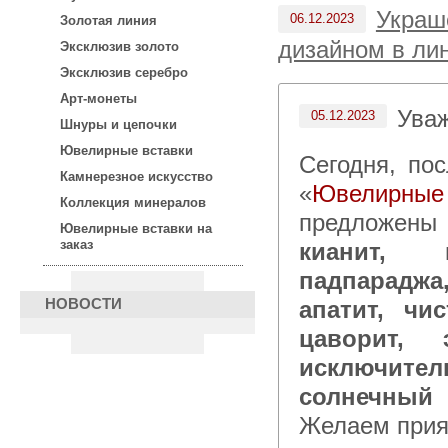
Украш
06.12.2023
Золотая линия
дизайном в ли
Эксклюзив золото
Эксклюзив серебро
Арт-монеты
Ува
05.12.2023
Шнуры и цепочки
Ювелирные вставки
Сегодня, после 15:00 по московскому времени в каталоге
Камнерезное искусство
«
Ювелирны
Коллекция минералов
предложены
Ювелирные вставки на
заказ
кианит, 
падпарадж
апатит, чи
НОВОСТИ
цаворит, 
исключит
солнечный 
Желаем прия