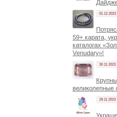
Дайдже
01.12.2023
Потряс
59+ карата, ук
каталогах «Зол
Venudary»!
30.11.2023
Крупны
великолепные 
29.11.2023
Украше