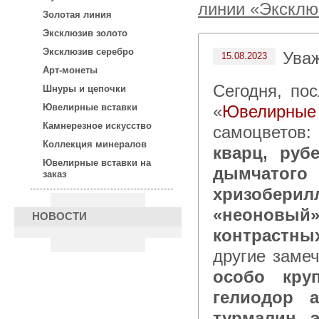
линии «Эксклю
Золотая линия
Эксклюзив золото
Эксклюзив серебро
Ува
15.08.2023
Арт-монеты
Сегодня, после 15:00 по московскому времени в каталоге
Шнуры и цепочки
«
Ювелирные
Ювелирные вставки
Камнерезное искусство
самоцветов
Коллекция минералов
кварц, руб
Ювелирные вставки на
дымчатог
заказ
хризоберил
«неоновый»
НОВОСТИ
контрастны
другие заме
особо кру
гелиодор а
турмалин э