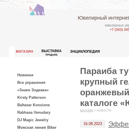
Ювелирный интернет
ювелирные укр
+7 (343) 34
ВЫСТАВКА
МАГАЗИН
ЭНЦИКЛОПЕДИЯ
ПРОДАЖА
Параиба ту
Новинки
крупный ге
Все украшения
оранжевый 
«Знаки Зодиака»
Kristy Patterson
каталоге «
Baltasar Konsione
МАГАЗИН
//
НОВОСТИ
Rabhasa Venudary
DJ Magic Jewelry
Эффек
16.08.2023
Мужская линия Biker