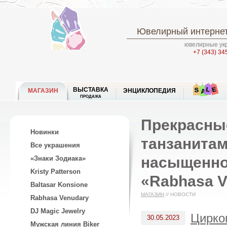
Ювелирный интернет
ювелирные укр
+7 (343) 34
ВЫСТАВКА
МАГАЗИН
ЭНЦИКЛОПЕДИЯ
ПРОДАЖА
Прекрасны
Новинки
танзанитам
Все украшения
насыщенно
«Знаки Зодиака»
Kristy Patterson
«Rabhasa V
Baltasar Konsione
МАГАЗИН
//
НОВОСТИ
Rabhasa Venudary
DJ Magic Jewelry
Циркон
30.05.2023
Мужская линия Biker