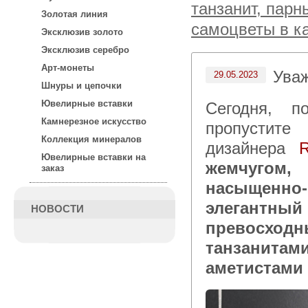
танзанит, парн
Золотая линия
самоцветы в к
Эксклюзив золото
Эксклюзив серебро
Арт-монеты
Ува
29.05.2023
Шнуры и цепочки
Ювелирные вставки
Сегодня, после 15:00 по московскому времени не
Камнерезное искусство
пропустите
Коллекция минералов
дизайнера
Ювелирные вставки на
жемчугом,
заказ
насыщенн
элегантны
НОВОСТИ
превосхо
танзанит
аметистами