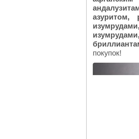
андалузит
азуритом,
изумруда
изумруда
бриллианта
покупок!