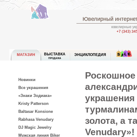
Ювелирный интернет
ювелирные укр
+7 (343) 34
ВЫСТАВКА
МАГАЗИН
ЭНЦИКЛОПЕДИЯ
ПРОДАЖА
Роскошное 
Новинки
александри
Все украшения
украшения 
«Знаки Зодиака»
Kristy Patterson
турмалинам
Baltasar Konsione
золота, а 
Rabhasa Venudary
DJ Magic Jewelry
Venudary»!
Мужская линия Biker