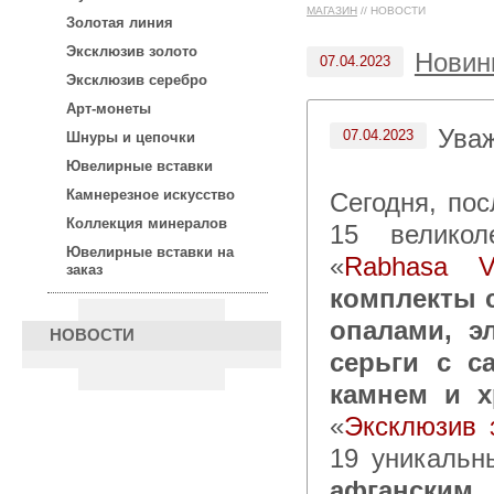
МАГАЗИН
//
НОВОСТИ
Золотая линия
Эксклюзив золото
Новин
07.04.2023
Эксклюзив серебро
Арт-монеты
Ува
07.04.2023
Шнуры и цепочки
Ювелирные вставки
Камнерезное искусство
Сегодня, по
Коллекция минералов
15 великол
Ювелирные вставки на
«
Rabhasa V
заказ
комплекты 
опалами, э
НОВОСТИ
серьги с с
камнем и х
«
Эксклюзив 
19 уникальн
афгански