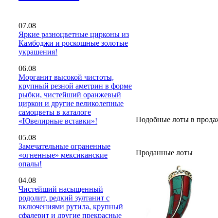
07.08
Яркие разноцветные цирконы из
Камбоджи и роскошные золотые
украшения!
06.08
Морганит высокой чистоты,
крупный резной аметрин в форме
рыбки, чистейший оранжевый
циркон и другие великолепные
самоцветы в каталоге
Подобные лоты в прода
«Ювелирные вставки»!
05.08
Замечательные ограненные
Проданные лоты
«огненные» мексиканские
опалы!
04.08
Чистейший насыщенный
родолит, редкий зултанит с
включениями рутила, крупный
сфалерит и другие прекрасные