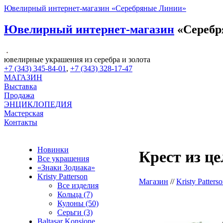
Ювелирный интернет-магазин «Серебряные Линии»
Ювелирный интернет-магазин
«Серебр
ювелирные украшения из серебра и золота
+7 (343) 345-84-01
,
+7 (343) 328-17-47
МАГАЗИН
Выставка
Продажа
ЭНЦИКЛОПЕДИЯ
Мастерская
Контакты
Новинки
Крест из ц
Все украшения
«Знаки Зодиака»
Kristy Patterson
Магазин
//
Kristy Patters
Все изделия
Кольца (7)
Кулоны (50)
Серьги (3)
Baltasar Konsione