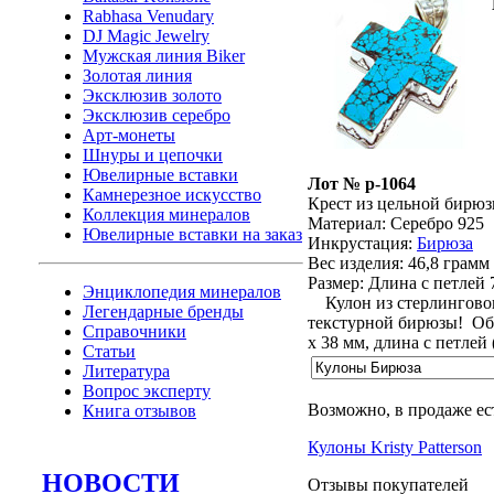
Rabhasa Venudary
DJ Magic Jewelry
Мужская линия Biker
Золотая линия
Эксклюзив золото
Эксклюзив серебро
Арт-монеты
Шнуры и цепочки
Ювелирные вставки
Лот № p-1064
Камнерезное искусство
Крест из цельной бирюз
Коллекция минералов
Материал: Серебро 925
Ювелирные вставки на заказ
Инкрустация:
Бирюза
Вес изделия:
46,8 грамм
Размер: Длина с петлей 
Энциклопедия минералов
Кулон из стерлингового
Легендарные бренды
текстурной бирюзы! Обр
Справочники
х 38 мм, длина с петлей
Статьи
Литература
Вопрос эксперту
Возможно, в продаже ес
Книга отзывов
Кулоны Kristy Patterson
НОВОСТИ
Отзывы покупателей