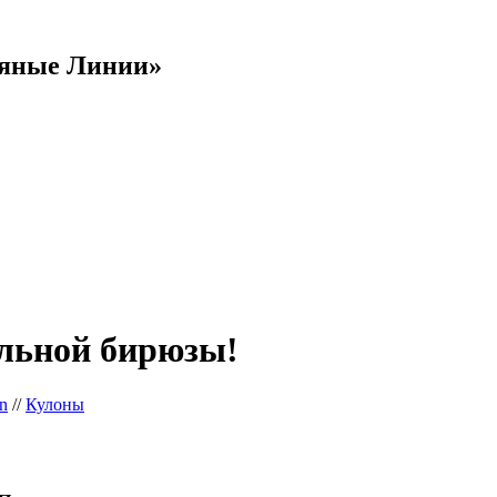
яные Линии»
ельной бирюзы!
on
//
Кулоны