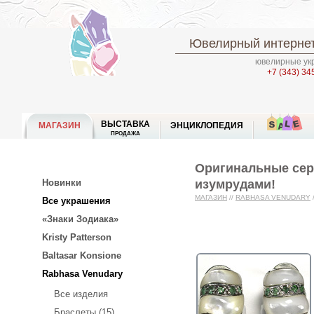
Ювелирный интернет
ювелирные укр
+7 (343) 34
ВЫСТАВКА
МАГАЗИН
ЭНЦИКЛОПЕДИЯ
ПРОДАЖА
Оригинальные сер
изумрудами!
Новинки
МАГАЗИН
//
RABHASA VENUDARY
Все украшения
«Знаки Зодиака»
Kristy Patterson
Baltasar Konsione
Rabhasa Venudary
Все изделия
Браслеты (15)