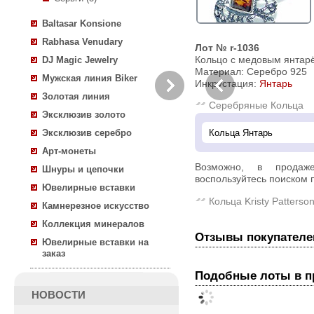
Baltasar Konsione
Rabhasa Venudary
Лот № r-1036
Кольцо с медовым янтар
DJ Magic Jewelry
Материал: Серебро 925
Мужская линия Biker
Инкрустация:
Янтарь
Золотая линия
Серебряные Кольца
Эксклюзив золото
Эксклюзив серебро
Арт-монеты
Возможно, в прода
Шнуры и цепочки
воспользуйтесь поиском п
Ювелирные вставки
Кольца Kristy Patterso
Камнерезное искусство
Коллекция минералов
Отзывы покупателе
Ювелирные вставки на
заказ
Подобные лоты в 
НОВОСТИ