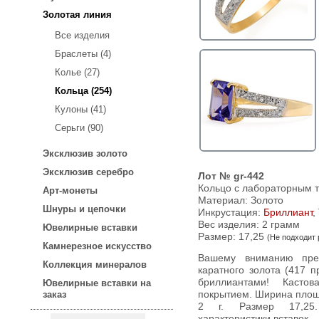
Золотая линия
Все изделия
Браслеты (4)
Колье (27)
Кольца (254)
Кулоны (41)
Серьги (90)
Эксклюзив золото
Эксклюзив серебро
Лот № gr-442
Кольцо с лабораторным 
Арт-монеты
Материал: Золото
Шнуры и цепочки
Инкрустация:
Бриллиант
,
Вес изделия:
2 грамм
Ювелирные вставки
Размер: 17,25
(Не подходит
Камнерезное искусство
Вашему вниманию предлагается кольцо из желтого 10-
Коллекция минералов
каратного золота (417 
бриллиантами! Касто
Ювелирные вставки на
заказ
покрытием. Ширина площа
2 г. Размер 17,25
характеристики вставок.