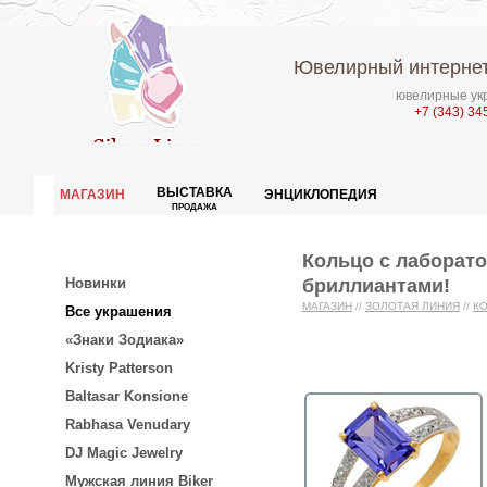
Ювелирный интернет
ювелирные укр
+7 (343) 34
ВЫСТАВКА
МАГАЗИН
ЭНЦИКЛОПЕДИЯ
ПРОДАЖА
Кольцо с лаборат
бриллиантами!
Новинки
МАГАЗИН
//
ЗОЛОТАЯ ЛИНИЯ
//
К
Все украшения
«Знаки Зодиака»
Kristy Patterson
Baltasar Konsione
Rabhasa Venudary
DJ Magic Jewelry
Мужская линия Biker