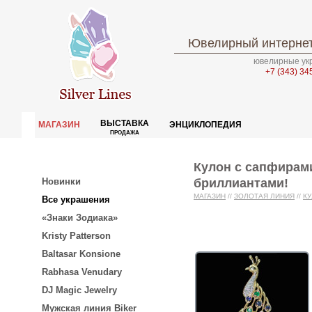
Ювелирный интернет
ювелирные укр
+7 (343) 34
ВЫСТАВКА
МАГАЗИН
ЭНЦИКЛОПЕДИЯ
ПРОДАЖА
Кулон с сапфирам
бриллиантами!
Новинки
МАГАЗИН
//
ЗОЛОТАЯ ЛИНИЯ
//
К
Все украшения
«Знаки Зодиака»
Kristy Patterson
Baltasar Konsione
Rabhasa Venudary
DJ Magic Jewelry
Мужская линия Biker