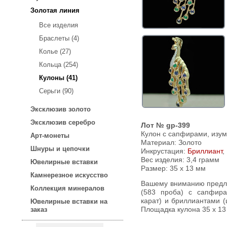
Золотая линия
Все изделия
Браслеты (4)
Колье (27)
Кольца (254)
Кулоны (41)
Серьги (90)
Эксклюзив золото
Эксклюзив серебро
Лот № gp-399
Кулон с сапфирами, изу
Арт-монеты
Материал: Золото
Шнуры и цепочки
Инкрустация:
Бриллиант
,
Вес изделия:
3,4 грамм
Ювелирные вставки
Размер: 35 х 13 мм
Камнерезное искусство
Вашему вниманию предлагается кулон из 14-каратного золота
Коллекция минералов
(583 проба) с сапфира
карат) и бриллиантами (цв
Ювелирные вставки на
заказ
Площадка кулона 35 х 13 