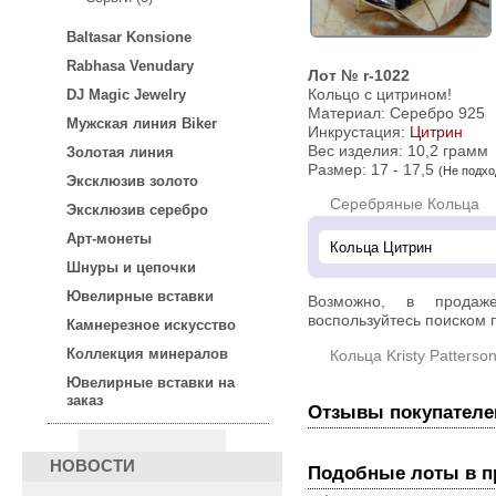
Baltasar Konsione
Rabhasa Venudary
Лот № r-1022
Кольцо с цитрином!
DJ Magic Jewelry
Материал: Серебро 925
Мужская линия Biker
Инкрустация:
Цитрин
Вес изделия:
10,2 грамм
Золотая линия
Размер: 17 - 17,5
(Не подхо
Эксклюзив золото
Серебряные Кольца
Эксклюзив серебро
Арт-монеты
Шнуры и цепочки
Ювелирные вставки
Возможно, в прода
воспользуйтесь поиском п
Камнерезное искусство
Коллекция минералов
Кольца Kristy Patterso
Ювелирные вставки на
заказ
Отзывы покупателе
НОВОСТИ
Подобные лоты в 