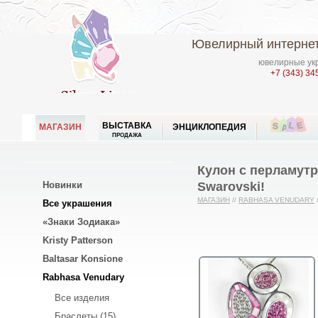
Ювелирный интернет
ювелирные укр
+7 (343) 34
ВЫСТАВКА
МАГАЗИН
ЭНЦИКЛОПЕДИЯ
ПРОДАЖА
Кулон с перламут
Swarovski!
Новинки
МАГАЗИН
//
RABHASA VENUDARY
Все украшения
«Знаки Зодиака»
Kristy Patterson
Baltasar Konsione
Rabhasa Venudary
Все изделия
Браслеты (15)