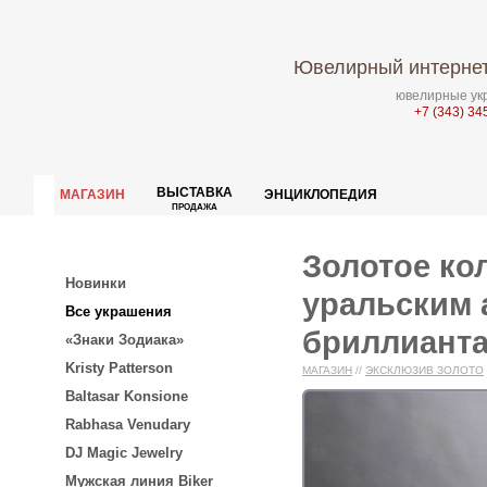
Ювелирный интернет
ювелирные укр
+7 (343) 34
ВЫСТАВКА
МАГАЗИН
ЭНЦИКЛОПЕДИЯ
ПРОДАЖА
Золотое к
Новинки
уральским 
Все украшения
бриллианта
«Знаки Зодиака»
Kristy Patterson
МАГАЗИН
//
ЭКСКЛЮЗИВ ЗОЛОТО
Baltasar Konsione
Rabhasa Venudary
DJ Magic Jewelry
Мужская линия Biker