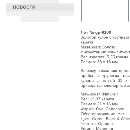
НОВОСТИ
Лот № gp-6100
Золотой кулон с крупным
карата!
Материал: Золото
Инкрустация:
Мау-сит-си
Вес изделия:
5,25 грамм
Размер: 33 х 18 мм
Вашему вниманию предлагается кулон из желтого золота 585
пробы с крупным нас
кулона с петлей 33 х 
приводятся ювелирные ха
Maw-sit-sit (Natural)
Вес: 19,97 карата
Размер: 21 х 16 мм
Форма: Oval Cabochon
Облагораживание: Нет
Цвет: Green, Black & Whit
Чистота: Opaque
Регион: Myanmar