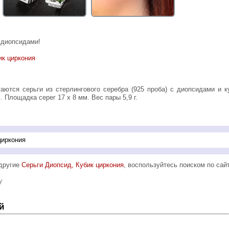
 диопсидами!
ик циркония
. Площадка серег 17 х 8 мм. Вес пары 5,9 г.
 другие
Серьги Диопсид, Кубик циркония
, воспользуйтесь поиском по сайт
y
й