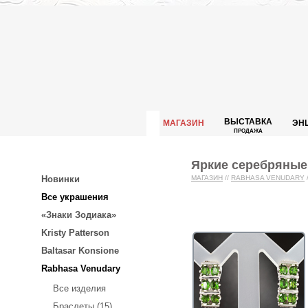
ВЫСТАВКА
МАГАЗИН
ЭН
ПРОДАЖА
Яркие серебряные
Новинки
МАГАЗИН
//
RABHASA VENUDARY
Все украшения
«Знаки Зодиака»
Kristy Patterson
Baltasar Konsione
Rabhasa Venudary
Все изделия
Браслеты (15)