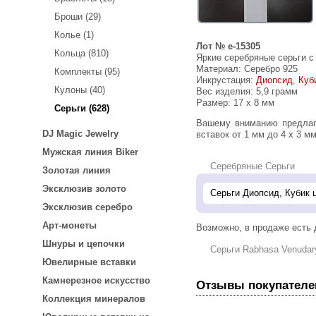
Броши (29)
Колье (1)
Лот № e-15305
Кольца (810)
Яркие серебряные серьги с
Материал: Серебро 925
Комплекты (95)
Инкрустация:
Диопсид
,
Куб
Кулоны (40)
Вес изделия:
5,9 грамм
Размер: 17 х 8 мм
Серьги (628)
Вашему вниманию предлагаются серьги из стерлингового серебра (925 проба) с диопсидами и кубиком циркония! Размеры
DJ Magic Jewelry
вставок от 1 мм до 4 х 3 мм
Мужская линия Biker
Серебряные Серьги
Золотая линия
Эксклюзив золото
Эксклюзив серебро
Арт-монеты
Возможно, в продаже есть
Шнуры и цепочки
Серьги Rabhasa Venudar
Ювелирные вставки
Камнерезное искусство
Отзывы покупателе
Коллекция минералов