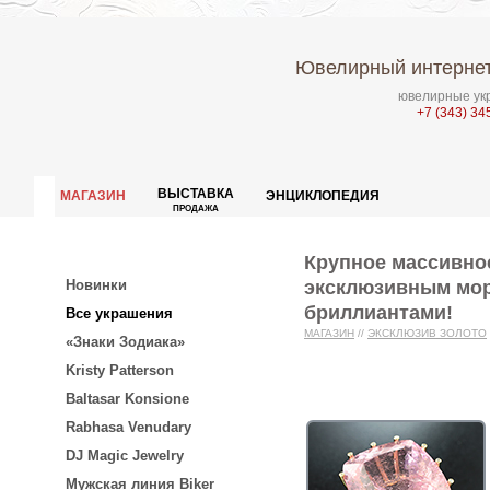
Ювелирный интернет
ювелирные укр
+7 (343) 34
ВЫСТАВКА
МАГАЗИН
ЭНЦИКЛОПЕДИЯ
ПРОДАЖА
Крупное массивное
эксклюзивным морг
Новинки
бриллиантами!
Все украшения
МАГАЗИН
//
ЭКСКЛЮЗИВ ЗОЛОТО
«Знаки Зодиака»
Kristy Patterson
Baltasar Konsione
Rabhasa Venudary
DJ Magic Jewelry
Мужская линия Biker