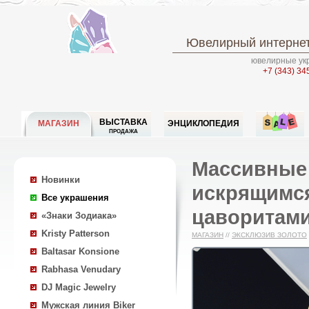
Ювелирный интернет
ювелирные укр
+7 (343) 34
ВЫСТАВКА
МАГАЗИН
ЭНЦИКЛОПЕДИЯ
ПРОДАЖА
Массивные 
Новинки
искрящимся
Все украшения
цаворитами
«Знаки Зодиака»
Kristy Patterson
МАГАЗИН
//
ЭКСКЛЮЗИВ ЗОЛОТО
Baltasar Konsione
Rabhasa Venudary
DJ Magic Jewelry
Мужская линия Biker