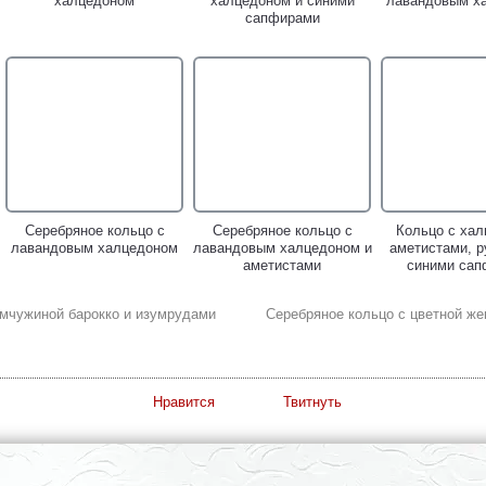
халцедоном
халцедоном и синими
лавандовым х
сапфирами
Серебряное кольцо с
Серебряное кольцо с
Кольцо с хал
лавандовым халцедоном
лавандовым халцедоном и
аметистами, р
аметистами
синими сап
емчужиной барокко и изумрудами
Серебряное кольцо с цветной ж
Нравится
Твитнуть