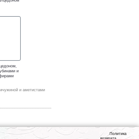
алцедоном
цедоном,
убинами и
фирами
емчужиной и аметистами
Политика
возврата