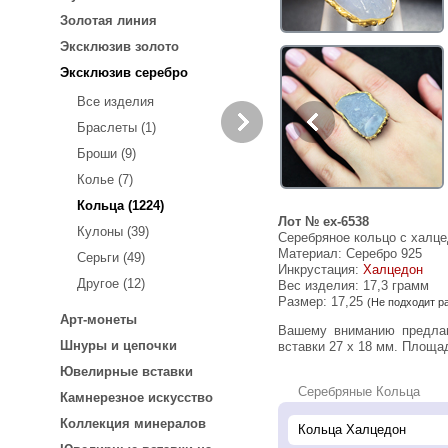
Золотая линия
Эксклюзив золото
Эксклюзив серебро
Все изделия
Браслеты (1)
Броши (9)
Колье (7)
Кольца (1224)
Лот № ex-6538
Кулоны (39)
Серебряное кольцо с халце
Материал: Серебро 925
Серьги (49)
Инкрустация:
Халцедон
Другое (12)
Вес изделия:
17,3 грамм
Размер: 17,25
(Не подходит р
Арт-монеты
Вашему вниманию предлагается кольцо из стерлингового серебра (925 проба) c халцедоном ручной обработки! Размеры
Шнуры и цепочки
вставки 27 х 18 мм. Площад
Ювелирные вставки
Серебряные Кольца
Камнерезное искусство
Коллекция минералов