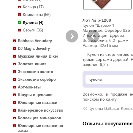
Кольца (17)
Комплекты (56)
Лот № p-1208
Кулоны (4)
Кулон "Штрихи"!
Серьги (36)
Материал: Серебро 925
Инкрустация:
Дерево
Вес изделия:
6,2 грамм
Rabhasa Venudary
Размер: 32x15 мм
DJ Magic Jewelry
Кулон из стерлингового 
Мужская линия Biker
тремя сортами дерева! Р
Золотая линия
изделия 6,2 г
Эксклюзив золото
Эксклюзив серебро
Арт-монеты
Возможно, в продаже 
Шнуры и цепочки
поиском по сайту.
Ювелирные вставки
Кулоны Baltasar Konsi
Камнерезное искусство
Коллекция минералов
Отзывы покупателе
Ювелирные вставки на
заказ