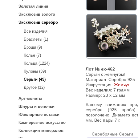
Золотая линия
Эксклюзив золото
Эксклюзив серебро
Все изделия
Браслеты (1)
Броши (9)
Колье (7)
Кольца (1224)
Лот № ex-462
Кулоны (39)
Серьги с жемчугом!
Серьги (49)
Материал: Серебро 925
Инкрустация:
Жемчуг
Другое (12)
Вес изделия:
7 грамм
Размер: 23 х 12 мм
Арт-монеты
Вашему вниманию предлагаются серьги из стерлингового
Шнуры и цепочки
серебра (925 проба)
Ювелирные вставки
позолочено. Диаметр вс
мм. Вес пары 7 г.
Камнерезное искусство
Коллекция минералов
Серебряные Серьги