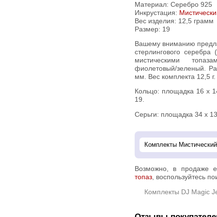
Материал: Серебро 925
Инкрустация:
Мистически
Вес изделия:
12,5 грамм
Размер: 19
Вашему вниманию предлагается комплект (кольцо + серьги) из
стерлингового серебра (
мистическими топаз
фиолетовый/зеленый. Ра
мм. Вес комплекта 12,5 г.
Кольцо: площадка 16 х 14 мм, высота 9 мм. Вес 5,6 г. Размер
19.
Серьги: площадка 34 х 13
Возможно, в продаже 
топаз
, воспользуйтесь по
Комплекты DJ Magic J
Отзывы покупателе