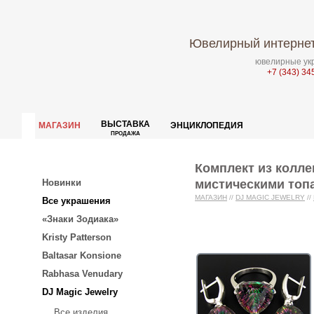
Ювелирный интернет
ювелирные укр
+7 (343) 34
ВЫСТАВКА
МАГАЗИН
ЭНЦИКЛОПЕДИЯ
ПРОДАЖА
Комплект из колле
мистическими топ
Новинки
МАГАЗИН
//
DJ MAGIC JEWELRY
//
Все украшения
«Знаки Зодиака»
Kristy Patterson
Baltasar Konsione
Rabhasa Venudary
DJ Magic Jewelry
Все изделия