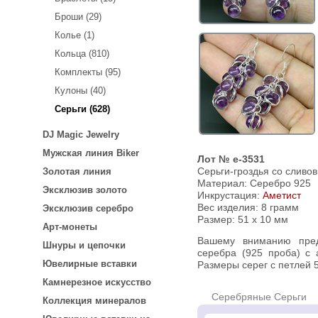
Броши (29)
Колье (1)
Кольца (810)
Комплекты (95)
Кулоны (40)
Серьги (628)
DJ Magic Jewelry
Мужская линия Biker
Лот № e-3531
Серьги-гроздья со сливо
Золотая линия
Материал: Серебро 925
Эксклюзив золото
Инкрустация:
Аметист
Вес изделия:
8 грамм
Эксклюзив серебро
Размер: 51 х 10 мм
Арт-монеты
Вашему вниманию предлагаются серьги из стерлингового
Шнуры и цепочки
серебра (925 проба) с 
Ювелирные вставки
Размеры серег с петлей 5
Камнерезное искусство
Серебряные Серьги
Коллекция минералов