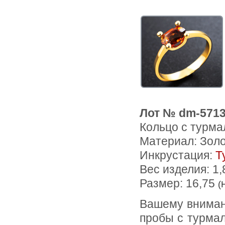
Лот № dm-571
Кольцо с турма
Материал: Зол
Инкрустация:
Т
Вес изделия:
1,
Размер: 16,75
(
Вашему вниманию предлагается кольцо из желтого золота 585
пробы с турмал